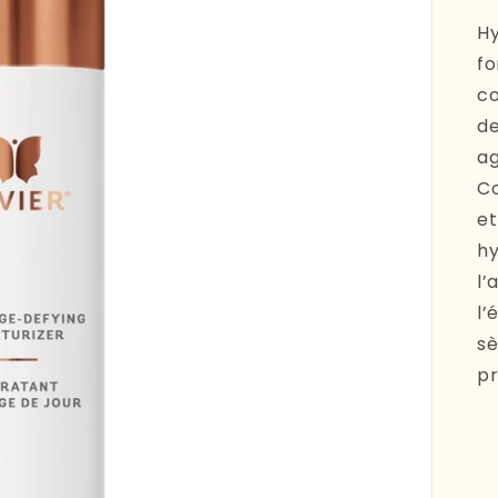
Hy
fo
co
de
ag
Co
et
hy
l’
l’
sè
pr