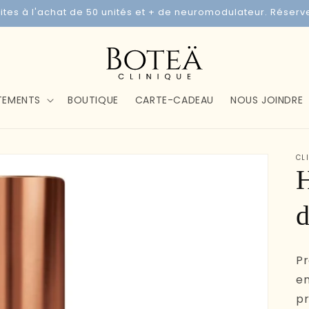
uites à l'achat de 50 unités et + de neuromodulateur. Réser
TEMENTS
BOUTIQUE
CARTE-CADEAU
NOUS JOINDRE
CL
H
d
Pr
en
p