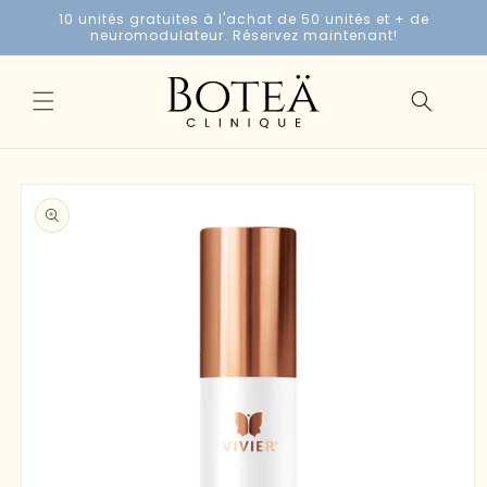
et
10 unités gratuites à l'achat de 50 unités et + de
passer
neuromodulateur. Réservez maintenant!
au
contenu
Passer aux
informations
produits