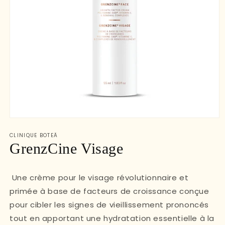
Ouvrir
le
CLINIQUE BOTEÄ
média
1
GrenzCine Visage
dans
une
fenêtre
modale
Une crème pour le visage révolutionnaire et
primée à base de facteurs de croissance conçue
pour cibler les signes de vieillissement prononcés
tout en apportant une hydratation essentielle à la